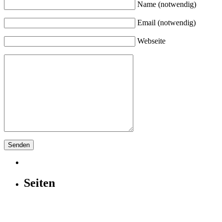
Name
(notwendig)
Email
(notwendig)
Webseite
Seiten